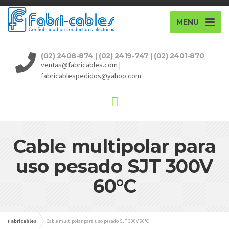
MENU
(02) 2408-874 | (02) 2419-747 | (02) 2401-870
ventas@fabricables.com |
fabricablespedidos@yahoo.com
Cable multipolar para
uso pesado SJT 300V
60°C
Fabricables
Cable multipolar para uso pesado SJT 300V 60°C