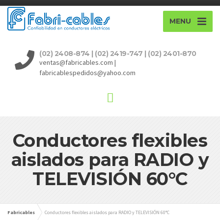
MENU
(02) 2408-874 | (02) 2419-747 | (02) 2401-870
ventas@fabricables.com |
fabricablespedidos@yahoo.com
Conductores flexibles
aislados para RADIO y
TELEVISIÓN 60°C
Fabricables
Conductores flexibles aislados para RADIO y TELEVISIÓN 60°C